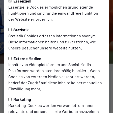
Essenziell
Essenzielle Cookies ermöglichen grundlegende
„Wir können jede Mannschaft in der
Funktionen und sind für die einwandfreie Funktion
der Website erforderlich.
Liga ärgern“
Statistik
Statistik Cookies erfassen Informationen anonym.
Regionalliga
-
06.08.2026
Diese Informationen helfen und zu verstehen, wie
Weiterlesen...
unsere Besucher unsere Website nutzen.
Externe Medien
Inhalte von Videoplattformen und Social-Media-
Plattformen werden standardmäßig blockiert. Wenn
Mittwoch, 12.08.2026 | Regionalliga Nord
Cookies von externen Medien akzeptiert werden,
bedarf der Zugriff auf diese Inhalte keiner manuellen
ANSTOSS
19:00
Einwilligung mehr.
FC Eintracht Norderstedt
Marketing
Kickers Emden
Marketing-Cookies werden verwendet, um Ihnen
relevante und personalisierte Werbung anzuzeigen.