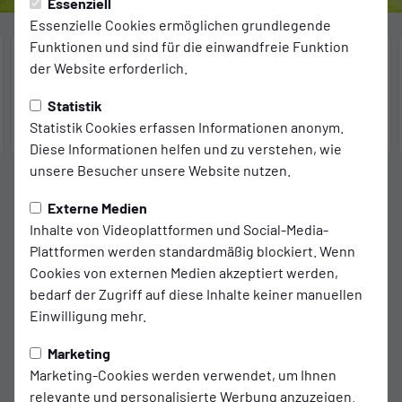
Essenziell
Alle Spiele
Essenzielle Cookies ermöglichen grundlegende
Funktionen und sind für die einwandfreie Funktion
der Website erforderlich.
3:2
12.08.
15.08.
Statistik
(2:0)
19:00 Uhr
18:00 Uhr
Statistik Cookies erfassen Informationen anonym.
Diese Informationen helfen und zu verstehen, wie
unsere Besucher unsere Website nutzen.
Externe Medien
Inhalte von Videoplattformen und Social-Media-
Aktuelles
Plattformen werden standardmäßig blockiert. Wenn
Cookies von externen Medien akzeptiert werden,
REGIONALLIGA
bedarf der Zugriff auf diese Inhalte keiner manuellen
Schröder-Doppelpack beim Emder 3:2
Einwilligung mehr.
gegen den HSV II
Marketing
07.08.2026
Marketing-Cookies werden verwendet, um Ihnen
REGIONALLIGA
relevante und personalisierte Werbung anzuzeigen.