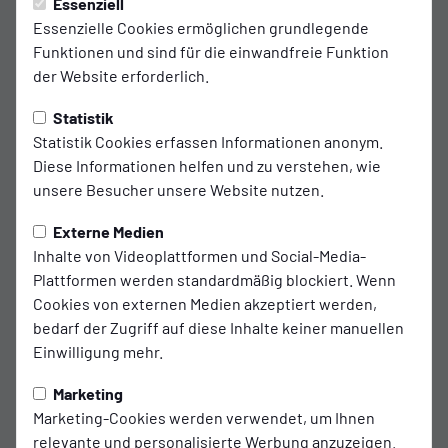
Essenziell
auf. Mehr Informationen kannst du unserer
Essenzielle Cookies ermöglichen grundlegende
Datenschutzerklärung entnehmen.
Funktionen und sind für die einwandfreie Funktion
der Website erforderlich.
Video laden
Statistik
Hout Bay United Football Community: Ostfriesland
Statistik Cookies erfassen Informationen anonym.
Diese Informationen helfen und zu verstehen, wie
meets Südafrika
unsere Besucher unsere Website nutzen.
Die Hout Bay United Football Community ziert seit Beginn
Externe Medien
der Saison 2023/24 mit ihrem Logo den Ärmel auf dem
Inhalte von Videoplattformen und Social-Media-
Trikot von Kickers Emden.
Plattformen werden standardmäßig blockiert. Wenn
Cookies von externen Medien akzeptiert werden,
„Irgendwann rief mich Henning Rießelmann an und sagte,
bedarf der Zugriff auf diese Inhalte keiner manuellen
dass er sich bei Kickers Emden engagieren wolle, ob ich
Einwilligung mehr.
dabei wäre?“, berichtet Marc Kosicke, Trainer- und
Marketing
Sportdirektorenberater von Klienten wie Jürgen Klopp,
Marketing-Cookies werden verwendet, um Ihnen
Florian Kohfeldt oder Thorsten Lieberknecht. „Da ich das
relevante und personalisierte Werbung anzuzeigen.
Thema HBUFC gerne in die Welt trage, fand ich es