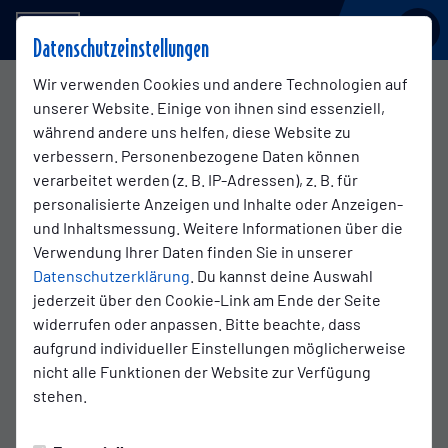
BSV KICKERS EMDEN
Datenschutzeinstellungen
Wir verwenden Cookies und andere Technologien auf
unserer Website. Einige von ihnen sind essenziell,
während andere uns helfen, diese Website zu
verbessern. Personenbezogene Daten können
verarbeitet werden (z. B. IP-Adressen), z. B. für
personalisierte Anzeigen und Inhalte oder Anzeigen-
und Inhaltsmessung. Weitere Informationen über die
Verwendung Ihrer Daten finden Sie in unserer
Datenschutzerklärung
. Du kannst deine Auswahl
jederzeit über den Cookie-Link am Ende der Seite
HBUFC: ÄRMELSPONSOR KICKERS EMDEN
widerrufen oder anpassen. Bitte beachte, dass
aufgrund individueller Einstellungen möglicherweise
nicht alle Funktionen der Website zur Verfügung
Das Video wird erst nach dem Klick von YouTube
stehen.
geladen und abgespielt. Dazu baut dein Browser
eine direkte Verbindung zu den YouTube-Servern