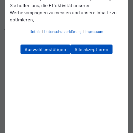
Sie helfen uns, die Effektivität unserer
spannend - Ostfriesland meets Südafrika“, sagt Kosicke.
Werbekampagnen zu messen und unsere Inhalte zu
optimieren.
Die HBUFC ist ein echtes „heart and soul“-Projekt vom 52-
jährigen Kosicke. Er war mit seiner Familie ein Jahr in
Details
|
Datenschutzerklärung
|
Impressum
Kapstadt, Südafrika. Dort herrscht in den Townships viel
Kriminalität und Hoffnungslosigkeit. Kosicke und seine
Mitstreiter hatten eine Idee: Der Fußball kann die
Auswahl bestätigen
Alle akzeptieren
Menschen auf dem ganzen Globus zusammenbringen, also
auch in Südafrika. So wurde die HBUFC ins Leben gerufen
und heute sind dort über 400 Kinder, die kostenlos in dem
Programm begleitet werden. Über das Thema Fußball
lernen sie viele Dinge des alltäglichen Lebens. Als Erfolg
bezeichnet der Kickers-Sponsor, dass sie es schaffen, dass
die Kinder, bei denen es ums Überleben geht, dennoch zur
Schule gehen.
Deichkicker Podcast: Kickers Emden zeigt Solidarität mit
Hout Bay United aus Südafrika