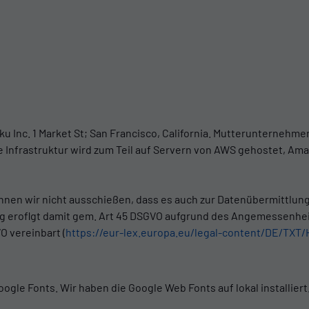
u Inc. 1 Market St; San Francisco, California. Mutterunternehmen
he Infrastruktur wird zum Teil auf Servern von AWS gehostet, Am
önnen wir nicht ausschießen, dass es auch zur Datenübermittlun
ung eroflgt damit gem. Art 45 DSGVO aufgrund des Angemessenh
O vereinbart (
https://eur-lex.europa.eu/legal-content/DE/T
ogle Fonts. Wir haben die Google Web Fonts auf lokal installier