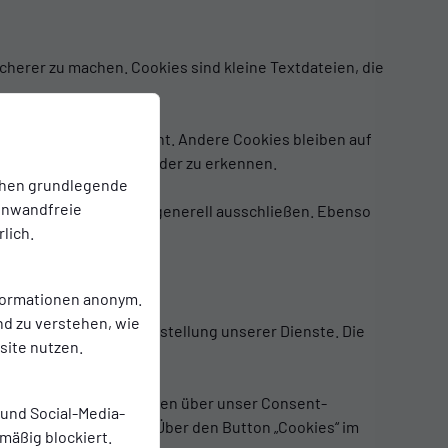
cherer zu machen. Cookies sind kleine Textdateien, die
hs automatisch gelöscht. Andere Cookies bleiben auf
im nächsten Besuch wieder zu erkennen.
chen grundlegende
einwandfreie
nzelfall erlauben oder generell ausschließen. Ebenso
lich.
nformationen anonym.
nd zu verstehen, wie
und optimierten Bereitstellung unserer Dienste. Die
ite nutzen.
ebsite diese Einwilligungen über unser Consent-
 und Social-Media-
ment Tool vornehmen. Über den Button „Cookies“ im
mäßig blockiert.