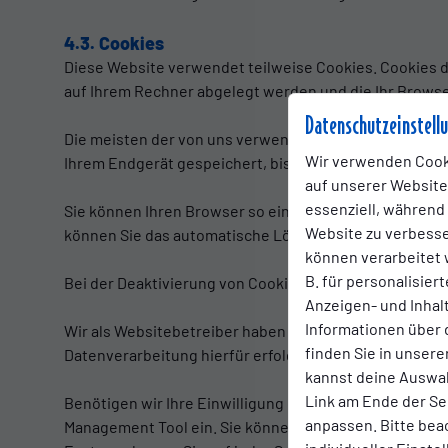
4.3. Cookies
Diese Website verwendet teilweise Cookies. Cookies di
auf Ihrem Rechner abgelegt werden und die Ihr Browse
Datenschutzeinstell
Die meisten der von uns verwendeten Cookies sind so
Wir verwenden Cook
Ihrem Endgerät gespeichert, bis Sie diese löschen. D
auf unserer Website.
essenziell, während
Sie können Ihren Browser so einstellen, dass Sie über
Website zu verbess
können Sie das automatische Löschen der Cookies bei
können verarbeitet w
B. für personalisier
Bei der Deaktivierung von Cookies kann die Funktional
Anzeigen- und Inha
Informationen über 
Wir als Websitebetreiber haben ein berechtigtes Inter
finden Sie in unsere
Datenverarbeitung hierfür erfolgt gem. Art 6 Abs. 1 lit.
kannst deine Auswah
Link am Ende der Se
Benötigen wir Ihre Einwilligung gem. Art 6 Abs. 1 lit.
anpassen. Bitte bea
Management Tool ein. Sie können im Nachhinein Änder