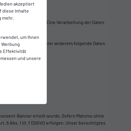
edien akzeptiert
f diese Inhalte
g mehr.
 einem eigenen Server. Eine Verarbeitung der Daten
erwendet, um Ihnen
bots. Hierbei werden unter anderem folgende Daten
te Werbung
e Effektivität
 messen und unsere
er Consent-Banner erteilt wurde. Sofern Matomo ohne
. 6 Abs. 1 lit. f DSGVO erfolgen. Unser berechtigtes