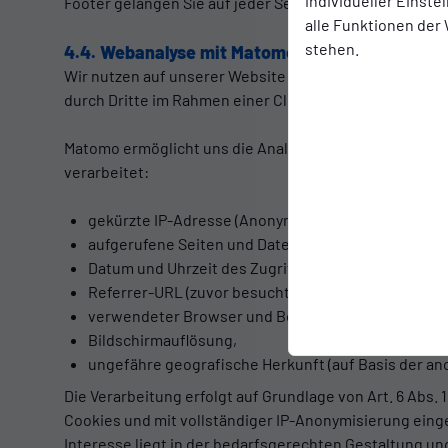
individueller Einst
Footer gelangen Sie auf jeder Seite unseres Webauftrit
alle Funktionen der
stehen.
4.4. Webanalyse mit Matomo (Eigenhosting)
Wir nutzen auf unserer Website das Webanalyse-Tool „M
durch Dritte im Rahmen einer Cloud-Lösung findet nich
Matomo ermöglicht uns die Analyse der Nutzung unser
verarbeitet:
gekürzte IP-Adresse (Anonymisierung erfolgt vor d
aufgerufene Seiten und Dateien,
Datum und Uhrzeit des Zugriffs,
Referrer-URL (zuvor besuchte Seite),
verwendeter Browser und Betriebssystem,
Bildschirmauflösung,
ungefähre geografische Herkunft (auf Basis der an
Die Verarbeitung erfolgt auf Grundlage von Art. 6 Abs.
Cookies und mit vollständiger IP-Anonymisierung eingese
Interesse liegt in der bedarfsgerechten Gestaltung u