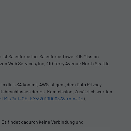
 ist Salesforce Inc. Salesforce Tower 415 Mission
azon Web Services, Inc. 410 Terry Avenue North Seattle
g in die USA kommt. AWS ist gem. dem Data Privacy
eitsbeschlusses der EU-Kommission. Zusätzlich wurden
XT/HTML/?uri=CELEX:32010D0087&from=DE
).
t. Es findet dadurch keine Verbindung und