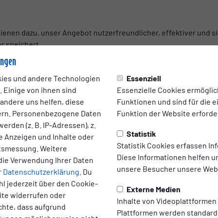
enen dazu, unser Angebot nutzerfreundlicher, effektiver und si
r speichert.
ungen
 genannte “Session-Cookies”. Sie werden nach Ende Ihres Besuc
ies und andere Technologien
Essenziell
iese Cookies ermöglichen es uns zum Besipiel, Ihren Browser be
 Einige von ihnen sind
Essenzielle Cookies ermögli
 andere uns helfen, diese
Funktionen und sind für die 
 das Setzen von Cookies informiert werden und Cookies nur im Ei
ern. Personenbezogene Daten
Funktion der Website erforder
m Schließen des Browser aktivieren.
erden (z. B. IP-Adressen), z.
Statistik
te Anzeigen und Inhalte oder
ität unserer Website eingeschränkt sein.
Statistik Cookies erfassen I
ltsmessung. Weitere
Diese Informationen helfen u
die Verwendung Ihrer Daten
esse an der Speicherung von Cookies zur technisch fehlerfreien 
unsere Besucher unsere Webs
r
Datenschutzerklärung
. Du
 f DSGVO.
l jederzeit über den Cookie-
Externe Medien
ite widerrufen oder
 a DSGVO für die Datenverarbeitung, so holen wir bei Aufruf der W
Inhalte von Videoplattformen
chte, dass aufgrund
ungen Ihrer Einwilligungen jederzeit über das Consent-Manage
Plattformen werden standard