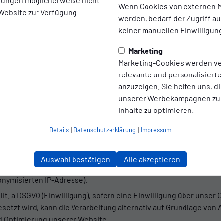
ellungen möglicherweise nicht
ts zu diesem Tool.
Wenn Cookies von externen M
 Website zur Verfügung
werden, bedarf der Zugriff au
keiner manuellen Einwilligun
atomo“ (ehemals Piwik) in einer selbst gehosteten Variante auf
t statt.
Marketing
Marketing-Cookies werden v
er Website und die kontinuierliche Verbesserung unseres Ange
relevante und personalisier
anzuzeigen. Sie helfen uns, di
unserer Werbekampagnen zu
er Speicherung),
Inhalte zu optimieren.
Details
|
Datenschutzerklärung
|
Impressum
Auswahl bestätigen
Alle akzeptieren
onymisierten IP-Adresse).
 1 lit. a DSGVO (Einwilligung), sofern eine Einwilligung über uns
tzt wird, kann die Verarbeitung alternativ auf Grundlage von Art
nd Optimierung unserer Website.