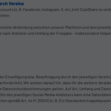
urch Vereine
ounts (z. B. Facebook, Instagram, X, etc.) mit ClubShare zu verk
ichen.
chnische Verbindung zwischen unserer Plattform und dem jeweili
– je nach Anbieter und Umfang der Freigabe – insbesondere folge
der Einwilligung bzw. Beauftragung durch den jeweiligen Verein (
t erforderlich). Wir weisen darauf hin, dass für die weitere Verar
sen Datenschutzbestimmungen gelten. Auf Art, Umfang und Zweck
Sitz des jeweiligen Social-Media-Anbieters kann eine Datenüberm
ntien gemäß Art. 44 ff. DSGVO (z. B. EU-Standardvertragsklaus