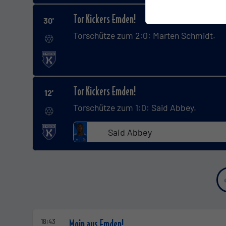
Tor Kickers Emden!
30'
Torschütze zum 2:0: Marten Schmidt.
Tor Kickers Emden!
12'
Torschütze zum 1:0: Said Abbey.
Said Abbey
Moin aus Emden!
18:43