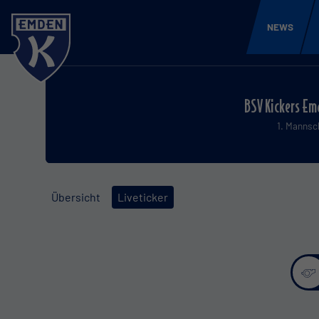
NEWS
BSV Kickers Em
1. Mannsc
Übersicht
Liveticker