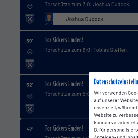
Torschütze zum 7:0: Joshua Dudock.
Joshua Dudock
Tor Kickers Emden!
59'
Torschütze zum 6:0: Tobias Steffen.
Datenschutzeinstell
Tor Kickers Emden!
52'
Wir verwenden Cook
Torschütze zum 5:0: Tido Steffens.
auf unserer Website.
essenziell, während
Website zu verbess
können verarbeitet w
Tor Kickers Emden!
47'
B. für personalisier
Anzeigen- und Inha