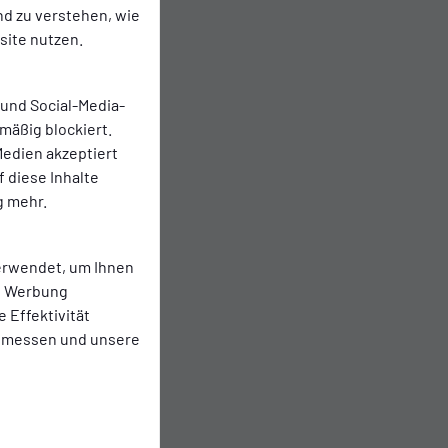
nd zu verstehen, wie
ite nutzen.
 und Social-Media-
mäßig blockiert.
edien akzeptiert
f diese Inhalte
g mehr.
erwendet, um Ihnen
te Werbung
e Effektivität
 messen und unsere