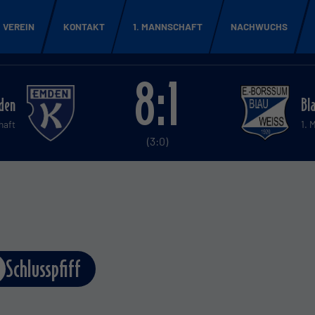
VEREIN
KONTAKT
1. MANNSCHAFT
NACHWUCHS
8:1
den
Bl
haft
1. 
(3:0)
Schlusspfiff