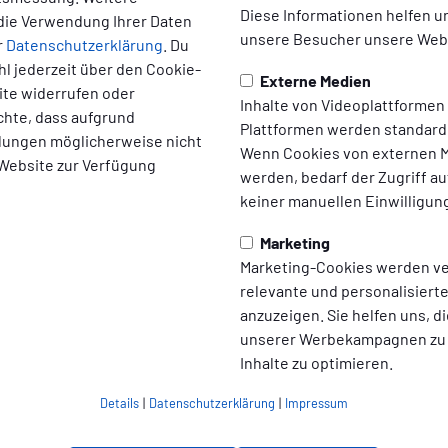
Diese Informationen helfen u
die Verwendung Ihrer Daten
unsere Besucher unsere Webs
r
Datenschutzerklärung
. Du
l jederzeit über den Cookie-
Externe Medien
ite widerrufen oder
Inhalte von Videoplattformen
chte, dass aufgrund
Plattformen werden standard
rt der 2. Halbzeit
ellungen möglicherweise nicht
Wenn Cookies von externen M
 Website zur Verfügung
werden, bedarf der Zugriff au
keiner manuellen Einwilligun
Marketing
Halbzeit
Marketing-Cookies werden v
relevante und personalisier
anzuzeigen. Sie helfen uns, di
unserer Werbekampagnen zu
Inhalte zu optimieren.
Details
|
Datenschutzerklärung
|
Impressum