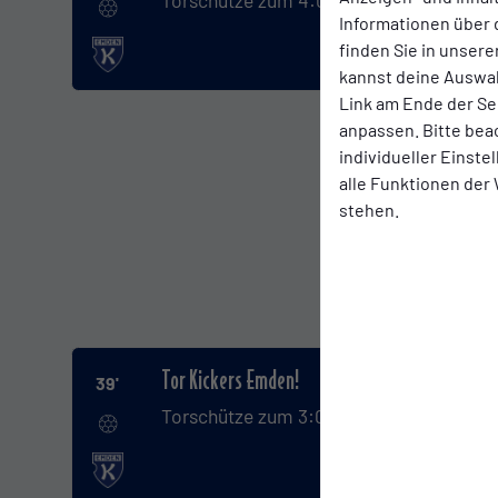
Torschütze zum 4:0: Marvin Eilerts.
Informationen über 
finden Sie in unsere
kannst deine Auswah
Link am Ende der Se
anpassen. Bitte bea
Sta
individueller Einst
alle Funktionen der
stehen.
Tor Kickers Emden!
39'
Torschütze zum 3:0: Kai Kaissis.