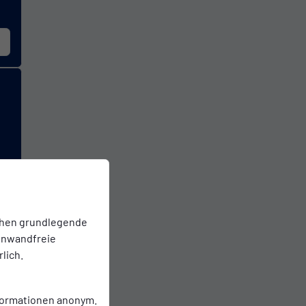
chen grundlegende
einwandfreie
lich.
nformationen anonym.