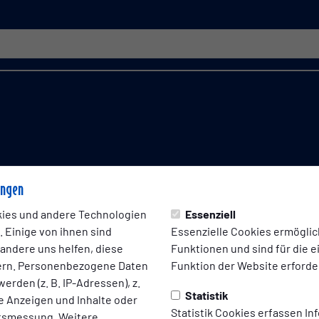
ungen
ies und andere Technologien
Essenziell
 Einige von ihnen sind
Essenzielle Cookies ermögli
 andere uns helfen, diese
Funktionen und sind für die 
ern. Personenbezogene Daten
Funktion der Website erforder
erden (z. B. IP-Adressen), z.
Statistik
te Anzeigen und Inhalte oder
Statistik Cookies erfassen I
ltsmessung. Weitere