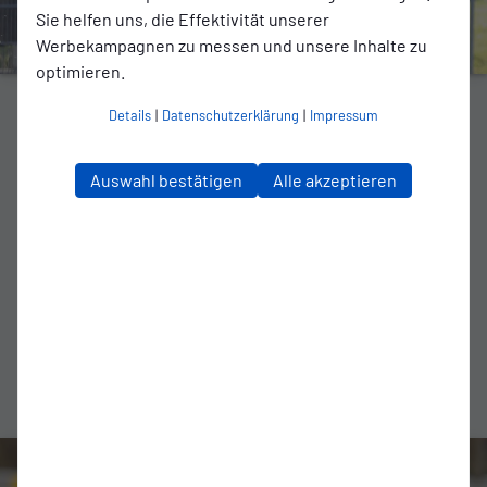
Sie helfen uns, die Effektivität unserer
Werbekampagnen zu messen und unsere Inhalte zu
optimieren.
REGIONALLIGA
Details
|
Datenschutzerklärung
|
Impressum
Steffens-Doppelpack und Kaissis-
Auswahl bestätigen
Alle akzeptieren
Traumtor: Kickers schlägt Norderstedt
3:1
Emden gewinnt letztes Saison-Heimspiel und verteidigt
Tabellenplatz zwei
zum Artikel