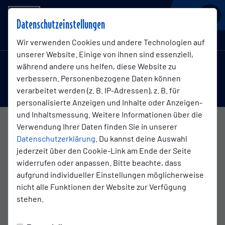
BSV KICKERS EMDEN
Datenschutzeinstellungen
Regionalliga Nord , 33. Spieltag
Wir verwenden Cookies und andere Technologien auf
unserer Website. Einige von ihnen sind essenziell,
während andere uns helfen, diese Website zu
3:1
verbessern. Personenbezogene Daten können
Kickers Emden
FC Eintracht Norderstedt
(1:1)
verarbeitet werden (z. B. IP-Adressen), z. B. für
1. Mannschaft
1. Mannschaft
personalisierte Anzeigen und Inhalte oder Anzeigen-
und Inhaltsmessung. Weitere Informationen über die
Verwendung Ihrer Daten finden Sie in unserer
Übersicht
Livestream
Liveticker
Datenschutzerklärung
. Du kannst deine Auswahl
jederzeit über den Cookie-Link am Ende der Seite
Infos zum Spiel
widerrufen oder anpassen. Bitte beachte, dass
aufgrund individueller Einstellungen möglicherweise
nicht alle Funktionen der Website zur Verfügung
Schiedsrichter:
stehen.
Marco Scharf (Hannover)