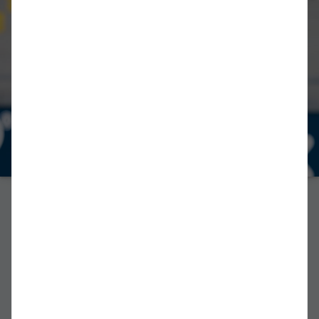
REGIONALLIGA
„Die Mannschaft ist heiß auf die
Vizemeisterschaft“
David Kébé will mit Kickers Zweiter werden / Emden
erwartet Samstag Norderstedt zum letzten Saison-