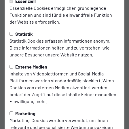
Tor Kickers Emden!
Essenziell
89'
Essenzielle Cookies ermöglichen grundlegende
3:2!!! Schiller!!!
Funktionen und sind für die einwandfreie Funktion
der Website erforderlich.
Statistik
Statistik Cookies erfassen Informationen anonym.
Wechsel!
75'
Diese Informationen helfen und zu verstehen, wie
Für Michael Igwe kommt Joshua Dudock
unsere Besucher unsere Website nutzen.
ins Spiel.
Externe Medien
23
Joshua Dudock
Inhalte von Videoplattformen und Social-Media-
Plattformen werden standardmäßig blockiert. Wenn
12
Michael Igwe
Cookies von externen Medien akzeptiert werden,
bedarf der Zugriff auf diese Inhalte keiner manuellen
Einwilligung mehr.
Tor Kickers Emden!
73'
Marketing
2:2!!! Steffens!!!
Marketing-Cookies werden verwendet, um Ihnen
relevante und personalisierte Werbung anzuzeigen.