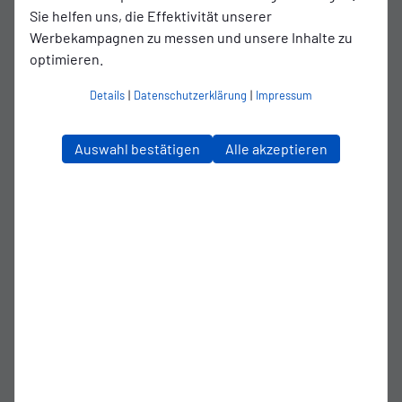
Sie helfen uns, die Effektivität unserer
Werbekampagnen zu messen und unsere Inhalte zu
Wechsel!
70'
optimieren.
Für Kai Kaissis kommt Fabian Herbst ins
Details
|
Datenschutzerklärung
|
Impressum
Spiel.
4
Fabian Herbst
Auswahl bestätigen
Alle akzeptieren
6
Kai Kaissis
1600 Zuschauer verfolgen das Spiel heute
68'
im Stadion.
Gelbe Karte Kickers Emden.
63'
Gelbe Karte für Kai Kaissis.