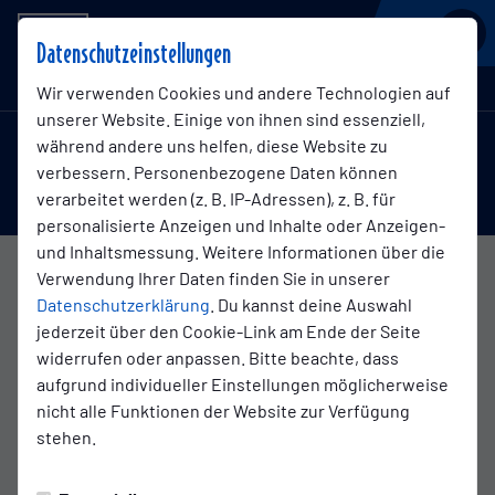
BSV KICKERS EMDEN
Datenschutzeinstellungen
Regionalliga Nord , 17. Spieltag
Wir verwenden Cookies und andere Technologien auf
unserer Website. Einige von ihnen sind essenziell,
während andere uns helfen, diese Website zu
3:2
verbessern. Personenbezogene Daten können
Kickers Emden
FC Teutonia 05 e.V. Ottensen
(0:2)
verarbeitet werden (z. B. IP-Adressen), z. B. für
1. Mannschaft
1. Mannschaft
personalisierte Anzeigen und Inhalte oder Anzeigen-
und Inhaltsmessung. Weitere Informationen über die
Verwendung Ihrer Daten finden Sie in unserer
Übersicht
Livestream
Liveticker
Datenschutzerklärung
. Du kannst deine Auswahl
jederzeit über den Cookie-Link am Ende der Seite
widerrufen oder anpassen. Bitte beachte, dass
aufgrund individueller Einstellungen möglicherweise
Schlusspfiff
nicht alle Funktionen der Website zur Verfügung
stehen.