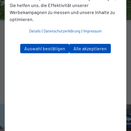
Sie helfen uns, die Effektivität unserer
Werbekampagnen zu messen und unsere Inhalte zu
optimieren.
REGIONALLIGA
Details
|
Datenschutzerklärung
|
Impressum
3:1 bei Altona: Kickers gelingt
Auswahl bestätigen
Alle akzeptieren
„versöhnlicher Abschluss“
Emder verbesserten sich nach dem sechsten Sieg im
siebten Spiel auf Platz drei der Rückrundentabelle
zum Artikel