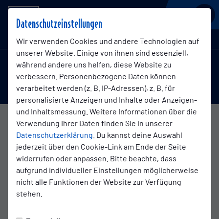
BSV KICKERS EMDEN
Datenschutzeinstellungen
Regionalliga Nord , 34. Spieltag
Wir verwenden Cookies und andere Technologien auf
unserer Website. Einige von ihnen sind essenziell,
während andere uns helfen, diese Website zu
1:3
verbessern. Personenbezogene Daten können
Altona
BSV Kickers Emden
(1:1)
verarbeitet werden (z. B. IP-Adressen), z. B. für
1. Mannschaft
1. Mannschaft
personalisierte Anzeigen und Inhalte oder Anzeigen-
und Inhaltsmessung. Weitere Informationen über die
Verwendung Ihrer Daten finden Sie in unserer
Übersicht
Liveticker
Aufstellung
Datenschutzerklärung
. Du kannst deine Auswahl
jederzeit über den Cookie-Link am Ende der Seite
Infos zum Spiel
widerrufen oder anpassen. Bitte beachte, dass
aufgrund individueller Einstellungen möglicherweise
nicht alle Funktionen der Website zur Verfügung
Schiedsrichter:
stehen.
Tim-Alexander Strampe (Winsen (Luhe))