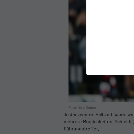
Foto: Jens Doden
„In der zweiten Halbzeit haben wi
mehrere Möglichkeiten. Schmidt (51
Führungstreffer.