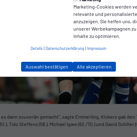
Marketing-Cookies werden v
relevante und personalisier
anzuzeigen. Sie helfen uns, di
unserer Werbekampagnen zu
Inhalte zu optimieren.
Details
|
Datenschutzerklärung
|
Impressum
Auswahl bestätigen
Alle akzeptieren
r es dann souverän gemacht“, sagte Emmerling. Kickers gab den 
.), Tido Steffens (58.), Michael Igwe (62./70.) und David Schiller