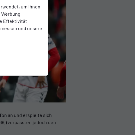
erwendet, um Ihnen
te Werbung
e Effektivität
 messen und unsere
Ton an und erspielte sich
 (66.) verpassten jedoch den