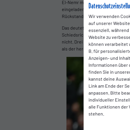
El-Nemr mit dem ersten Torschuss 
Datenschutzeinstell
eingeladen“, sagte Emmerling. K
Wir verwenden Cook
Rückstand. „Aber die Jungs wusst
auf unserer Website.
Das deutete sich im Verlauf der P
essenziell, während
Schiedsrichter-Gespann um Tim-A
Website zu verbess
nicht. Drei Minuten später glich
können verarbeitet w
als der herausgeeilte Torhüter De
B. für personalisier
Anzeigen- und Inha
Informationen über 
finden Sie in unsere
kannst deine Auswah
Link am Ende der Se
anpassen. Bitte bea
individueller Einst
alle Funktionen der
stehen.