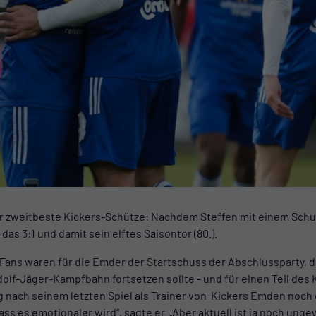
er zweitbeste Kickers-Schütze: Nachdem Steffen mit einem Sc
das 3:1 und damit sein elftes Saisontor (80.).
Fans waren für die Emder der Startschuss der Abschlussparty, 
dolf-Jäger-Kampfbahn fortsetzen sollte - und für einen Teil des
nach seinem letzten Spiel als Trainer von Kickers Emden noch e
ss es emotionaler wird“, sagte er. „Aber aktuell ist ja noch unge