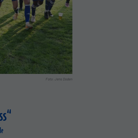
Foto: Jens Doden
ss“
le