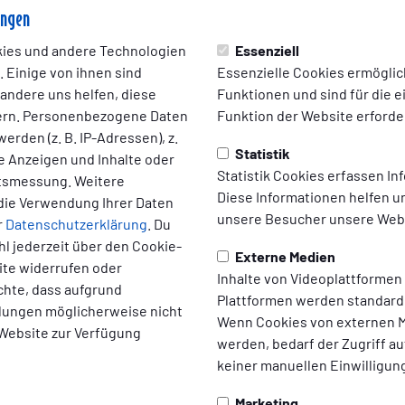
zum 1:0 (2.). „Wir haben in der ersten Hälfte einfach zu viel zu
ungen
ickers-Keeper Moritz Schulze musste sich mehrfach auszeichne
ies und andere Technologien
Essenziell
en auch, dass sie in der Lage sind, den Rückstand noch zu drehe
 Einige von ihnen sind
Essenzielle Cookies ermögli
artie immer mehr an. Theo Schröder traf nach Flanke von Mika Eick
 andere uns helfen, diese
Funktionen und sind für die 
lexander Strampe (Winsen (Luhe)) gab den Treffer wegen einer 
ern. Personenbezogene Daten
Funktion der Website erforder
en die Emder dann wirklich aus. Eine erneute Eickhoff-Hereingab
erden (z. B. IP-Adressen), z.
nnis Lohmann und köpfte den Ball zum 1:1 ins Netz (30.).
Statistik
te Anzeigen und Inhalte oder
Statistik Cookies erfassen I
ltsmessung. Weitere
Diese Informationen helfen u
die Verwendung Ihrer Daten
unsere Besucher unsere Webs
r
Datenschutzerklärung
. Du
l jederzeit über den Cookie-
Externe Medien
ite widerrufen oder
Inhalte von Videoplattformen
chte, dass aufgrund
Plattformen werden standard
ellungen möglicherweise nicht
Wenn Cookies von externen M
 Website zur Verfügung
werden, bedarf der Zugriff au
keiner manuellen Einwilligun
Marketing