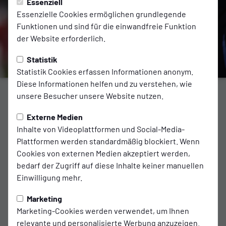
Essenziell
Essenzielle Cookies ermöglichen grundlegende
Funktionen und sind für die einwandfreie Funktion
der Website erforderlich.
Statistik
Statistik Cookies erfassen Informationen anonym.
Diese Informationen helfen und zu verstehen, wie
PRE-SEASON
unsere Besucher unsere Website nutzen.
Kickers holt 0:2-Rückstand gegen
Externe Medien
Inhalte von Videoplattformen und Social-Media-
Altona auf
Plattformen werden standardmäßig blockiert. Wenn
Cookies von externen Medien akzeptiert werden,
Steffens und Schmidt treffen für die Emder / Schröder früh
bedarf der Zugriff auf diese Inhalte keiner manuellen
verletzt ausgewechselt
Einwilligung mehr.
Marketing
zum Artikel
Marketing-Cookies werden verwendet, um Ihnen
relevante und personalisierte Werbung anzuzeigen.