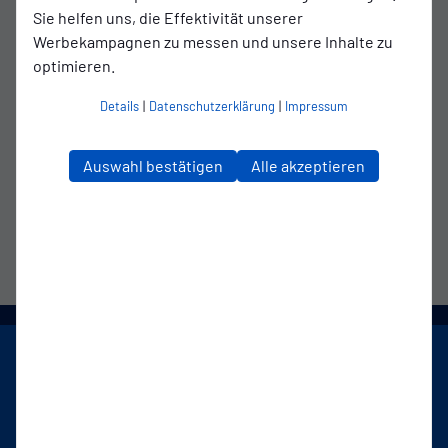
Spielort
Sie helfen uns, die Effektivität unserer
Werbekampagnen zu messen und unsere Inhalte zu
Ostfriesland-Stadion
optimieren.
Sielweg 10
Details
|
Datenschutzerklärung
|
Impressum
26721 Emden
Wegbeschreibung
Auswahl bestätigen
Alle akzeptieren