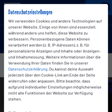
BSV KICKERS EMDEN
Datenschutzeinstellungen
Testspiel
Wir verwenden Cookies und andere Technologien auf
unserer Website. Einige von ihnen sind essenziell,
während andere uns helfen, diese Website zu
2:2
verbessern. Personenbezogene Daten können
Kickers Emden
Altona 93
(1:2)
verarbeitet werden (z. B. IP-Adressen), z. B. für
1. Mannschaft
1. Mannschaft
personalisierte Anzeigen und Inhalte oder Anzeigen-
und Inhaltsmessung. Weitere Informationen über die
Verwendung Ihrer Daten finden Sie in unserer
Übersicht
Liveticker
Aufstellung
Datenschutzerklärung
. Du kannst deine Auswahl
jederzeit über den Cookie-Link am Ende der Seite
widerrufen oder anpassen. Bitte beachte, dass
aufgrund individueller Einstellungen möglicherweise
nicht alle Funktionen der Website zur Verfügung
stehen.