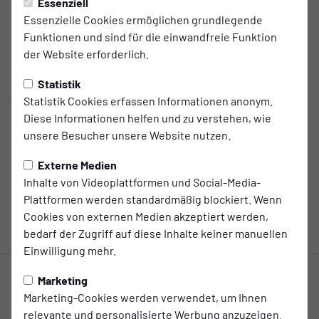
4:4
Essenziell
Essenzielle Cookies ermöglichen grundlegende
(2:1)
Funktionen und sind für die einwandfreie Funktion
HSC Hannover
Kickers Emden
1. Mannschaft
1. Mannschaft
der Website erforderlich.
Spiel-Infos
Statistik
Statistik Cookies erfassen Informationen anonym.
Freitag
07. Aug. 2026
19:00 Uhr
Diese Informationen helfen und zu verstehen, wie
Regionalliga Nord
unsere Besucher unsere Website nutzen.
3:2
Externe Medien
Inhalte von Videoplattformen und Social-Media-
Hamburger SV
(2:0)
Kickers Emden
U21
Plattformen werden standardmäßig blockiert. Wenn
1. Mannschaft
Cookies von externen Medien akzeptiert werden,
Spiel-Infos
bedarf der Zugriff auf diese Inhalte keiner manuellen
Einwilligung mehr.
Mittwoch
12. Aug. 2026
19:00 Uhr
Marketing
Regionalliga Nord
Marketing-Cookies werden verwendet, um Ihnen
relevante und personalisierte Werbung anzuzeigen.