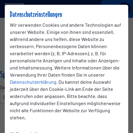
BSV KICKERS EMDEN
Datenschutzeinstellungen
Wir verwenden Cookies und andere Technologien auf
Regionalliga Nord
unserer Website. Einige von ihnen sind essenziell,
1. Mannschaft
während andere uns helfen, diese Website zu
verbessern. Personenbezogene Daten können
verarbeitet werden (z. B. IP-Adressen), z. B. für
personalisierte Anzeigen und Inhalte oder Anzeigen-
Übersicht
Kader
Funktionsteam
Spielplan und Erg
und Inhaltsmessung. Weitere Informationen über die
Spielplan
Verwendung Ihrer Daten finden Sie in unserer
Datenschutzerklärung
. Du kannst deine Auswahl
Saison
jederzeit über den Cookie-Link am Ende der Seite
widerrufen oder anpassen. Bitte beachte, dass
aufgrund individueller Einstellungen möglicherweise
nicht alle Funktionen der Website zur Verfügung
Samstag
01. Aug. 2026
14:00 Uhr
stehen.
Regionalliga Nord