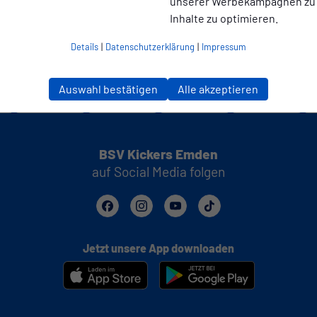
unserer Werbekampagnen zu
Inhalte zu optimieren.
Details
|
Datenschutzerklärung
|
Impressum
Auswahl bestätigen
Alle akzeptieren
BSV Kickers Emden
auf Social Media folgen
Jetzt unsere App downloaden