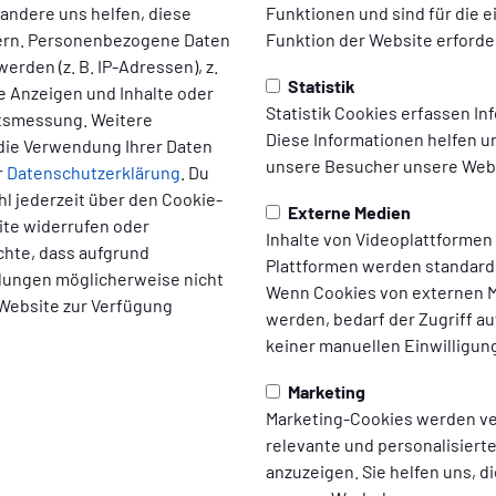
 andere uns helfen, diese
Funktionen und sind für die 
ern. Personenbezogene Daten
Funktion der Website erforder
erden (z. B. IP-Adressen), z.
Statistik
te Anzeigen und Inhalte oder
Statistik Cookies erfassen I
ltsmessung. Weitere
Diese Informationen helfen u
die Verwendung Ihrer Daten
unsere Besucher unsere Webs
r
Datenschutzerklärung
. Du
l jederzeit über den Cookie-
Externe Medien
ite widerrufen oder
Inhalte von Videoplattformen
chte, dass aufgrund
Plattformen werden standard
ellungen möglicherweise nicht
Wenn Cookies von externen M
 Website zur Verfügung
werden, bedarf der Zugriff au
keiner manuellen Einwilligun
Marketing
Marketing-Cookies werden v
relevante und personalisier
anzuzeigen. Sie helfen uns, di