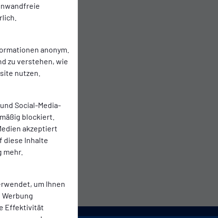
einwandfreie
lich.
nformationen anonym.
nd zu verstehen, wie
ite nutzen.
 und Social-Media-
mäßig blockiert.
edien akzeptiert
f diese Inhalte
g mehr.
erwendet, um Ihnen
te Werbung
e Effektivität