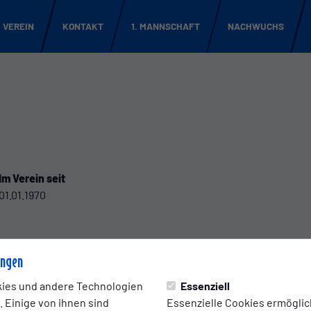
VEREIN
KONTAKT
1. MANNSCHAFT
NACHWUCHS
Im Verein seit
01.01.1970
ungen
ies und andere Technologien
Essenziell
 Einige von ihnen sind
Essenzielle Cookies ermögli