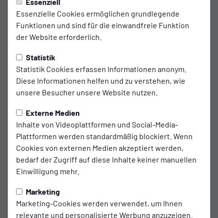
Essenziell
Arbeitssieg im Stadtduell: U15 gewinnt
Essenzielle Cookies ermöglichen grundlegende
Funktionen und sind für die einwandfreie Funktion
glücklich mit 1:0
der Website erforderlich.
Spielverlauf
Statistik
Statistik Cookies erfassen Informationen anonym.
Am Sonntagvormittag trat die U15 von Kickers
Diese Informationen helfen und zu verstehen, wie
Emden zum Stadtduell beim FC Frisia Emden an –
unsere Besucher unsere Website nutzen.
eine Partie, die auf dem Papier klare Vorzeichen
Externe Medien
hatte. Doch auf dem Rasen entwickelte sich ein
Inhalte von Videoplattformen und Social-Media-
anderes Bild.Die Kickers kamen schlecht ins Spiel,
Plattformen werden standardmäßig blockiert. Wenn
wirkten verunsichert und zurückhaltend. In den
Cookies von externen Medien akzeptiert werden,
bedarf der Zugriff auf diese Inhalte keiner manuellen
ersten Minuten fehlte der Zugriff im Mittelfeld,
Einwilligung mehr.
viele einfache Ballverluste und unnötige Fehlpässe
ließen kaum Spielfluss aufkommen. Dazu kam ein
Marketing
extrem unebener und schwer zu bespielender
Marketing-Cookies werden verwendet, um Ihnen
Platz, der geordnetes Aufbauspiel nahezu
relevante und personalisierte Werbung anzuzeigen.