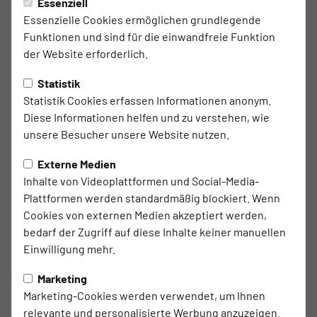
Donnerstag, 11.05.2023 10:00 Uhr
|
Patrick van Hove
Essenziell
Essenzielle Cookies ermöglichen grundlegende
Der Nächste, bitte: Kaissis kommt vom
Funktionen und sind für die einwandfreie Funktion
der Website erforderlich.
VfB
Statistik
26-jähriger Mittelfeldspieler stieg mit Oldenburg in
Statistik Cookies erfassen Informationen anonym.
die 3. Liga auf
Diese Informationen helfen und zu verstehen, wie
unsere Besucher unsere Website nutzen.
Das Personalkarussell beim BSV Kickers dreht sich
Externe Medien
immer weiter: Mittelfeldspieler Kai-Sotirios
Inhalte von Videoplattformen und Social-Media-
Kaissis (26) wechselt, wie sein aktueller Mitspieler
Plattformen werden standardmäßig blockiert. Wenn
Dennis Engel (27), im Sommer vom Drittligisten
Cookies von externen Medien akzeptiert werden,
VfB Oldenburg nach Emden. „Kai ist ein extrem
bedarf der Zugriff auf diese Inhalte keiner manuellen
Einwilligung mehr.
fleißiger und laufstarker Spieler, der uns in
jeglicher Hinsicht bereichern wird“, sagt Henning
Marketing
Rießelmann über den neuesten Kickers-Transfer.
Marketing-Cookies werden verwendet, um Ihnen
relevante und personalisierte Werbung anzuzeigen.