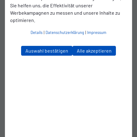
Sie helfen uns, die Effektivität unserer
„Am Ende soll außer einer Aufbruchstimmung auch eine
Werbekampagnen zu messen und unsere Inhalte zu
familiäre Stimmung geschaffen werden und aufkommen“,
optimieren.
so Rießelmann. Das sieht auch Trainer Stefan Emmerling
so: „Kai passt super in unser Team. Er gehörte beim VfB zu
Details
|
Datenschutzerklärung
|
Impressum
den absoluten Leistungsträgern. Die Flexibilität, wie wir
ihn im Mittelfeld einsetzen können, ist natürlich enorm.“Vor
seinem Sprung in den Profifußball spielte Kaissis
Auswahl bestätigen
Alle akzeptieren
insgesamt 112 Mal für den VfL Oldenburg (17 Tore, 5
Vorlagen), ehe er den Sprung zum VfB wagte. Dort
absolvierte er bisher 56 Partien, in denen er an sieben
Toren direkt beteiligt war (drei Treffer, vier Vorlagen).