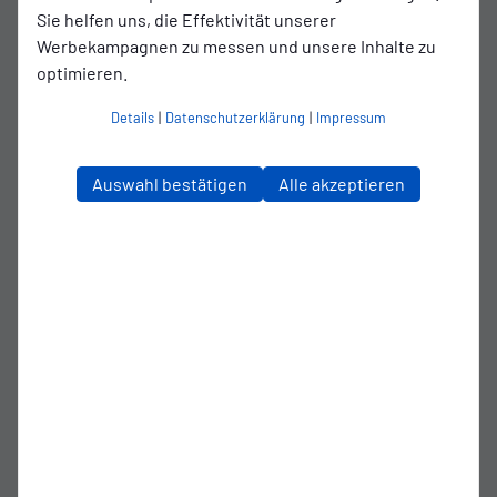
Mit der Rückkehr von Stöhr, der in seiner Jugend erst beim
Sie helfen uns, die Effektivität unserer
SV Leezdorf und dann bei den Sportfreunden Larrelt im
Werbekampagnen zu messen und unsere Inhalte zu
Emder Westen das Fußballspielen gelernt hat,
optimieren.
unterstreichen die Verantwortlichen noch einmal den
Details
|
Datenschutzerklärung
|
Impressum
neuen Weg: „Zwischen unseren Fans und der Mannschaft
soll es eine hohe Identifikation geben. Deshalb ist uns
neben der sportlichen Qualität auch der regionale Bezug
Auswahl bestätigen
Alle akzeptieren
extrem wichtig“, sagt Rießelmann.Mit Stöhr wechselt ein
Spieler nach Emden, der zudem durchaus weiß, wie es ist,
Titel zu gewinnen: Mit dem SV Drochtersen/Assel holte er
zweimal den Niedersachsenpokal, mit Weiche Flensburg
gar das Double (Regionalliga-Meisterschaft und
Landespokal in Schleswig-Holstein). Während seiner
Jugendzeit in der A-Jugend-Bundesliga gewann er Mitt
Werder Bremen den Norddeutschen U19-
Meistertitel.Julian Stöhr ist nach Keno Buß (TuS Pewsum),
Janek Siderkiewicz (Hansa Friesoythe) und Nico Möhle (U19
des BSV) der vierte ostfriesische Neuzugang im künftigen
Oberliga-Team von Cheftrainer Stefan Emmerling.