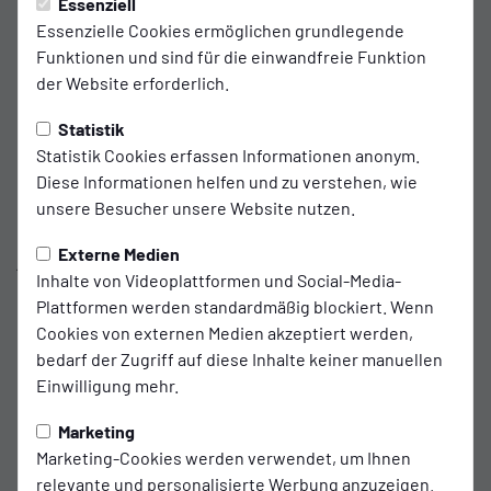
Essenziell
Julian Stöhr kehrt nach Emden zurück
Essenzielle Cookies ermöglichen grundlegende
Funktionen und sind für die einwandfreie Funktion
BSV verpflichtet 25-jährigen Ex-Larrelter von Atlas
der Website erforderlich.
Delmenhorst
Statistik
Statistik Cookies erfassen Informationen anonym.
Ein Ostfriese kehrt früher oder später stets in die
Diese Informationen helfen und zu verstehen, wie
Heimat zurück. Dieser Spruch gilt ab der neuen
unsere Besucher unsere Website nutzen.
Saison auch für den Emder Julian Stöhr. Der 25-
Externe Medien
jährige Linksfuß wechselt von Atlas Delmenhorst
Inhalte von Videoplattformen und Social-Media-
zum BSV: „Mit Julian holen wir einen waschechten
Plattformen werden standardmäßig blockiert. Wenn
Emder Jungen. Wir haben es uns zur Aufgabe
Cookies von externen Medien akzeptiert werden,
gemacht, die talentiertesten und besten Spieler
bedarf der Zugriff auf diese Inhalte keiner manuellen
der Region zu Kickers zu holen“, sagt Henning
Einwilligung mehr.
Rießelmann. Stöhr erfülle beide Kriterien
Marketing
zweifelsfrei.
Marketing-Cookies werden verwendet, um Ihnen
relevante und personalisierte Werbung anzuzeigen.