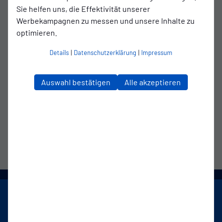
Sie helfen uns, die Effektivität unserer
Alter: 20 Jahre
Werbekampagnen zu messen und unsere Inhalte zu
optimieren.
Position: IV/ 6er/ RV
Details
|
Datenschutzerklärung
|
Impressum
Größe: 1,90 Meter
Letzte Station: SSV Jeddeloh
Auswahl bestätigen
Alle akzeptieren
Powered by:
Emder.de