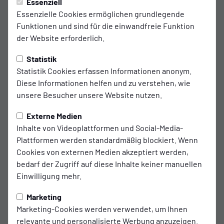
Essenziell
Ibrahim Touray kommt vom VfL
Essenzielle Cookies ermöglichen grundlegende
Funktionen und sind für die einwandfreie Funktion
Osnabrück
der Website erforderlich.
Der BSV Kickers Emden leiht Ibrahim Touray vom VfL
Statistik
Osnabrück aus.
Statistik Cookies erfassen Informationen anonym.
Diese Informationen helfen und zu verstehen, wie
In der abgelaufenen Saison kam der vielseitig einsetzbare
unsere Besucher unsere Website nutzen.
und schnelle Defensivspezialist auf 22 Einsätze für den
SSV Jeddeloh.
Externe Medien
Inhalte von Videoplattformen und Social-Media-
Wir freuen uns auf einen weiteren jungen und
Plattformen werden standardmäßig blockiert. Wenn
entwicklungsstarken Spieler, der die Regionalliga Nord
Cookies von externen Medien akzeptiert werden,
bereits bestens kennt und bei uns nun den nächsten
bedarf der Zugriff auf diese Inhalte keiner manuellen
Schritt gehen möchte.
Einwilligung mehr.
Ausdrücklich möchten wir uns beim VfL Osnabrück für die
Marketing
sehr faire und freundschaftliche Abwicklung bedanken.
Marketing-Cookies werden verwendet, um Ihnen
Die Fakten:
relevante und personalisierte Werbung anzuzeigen.