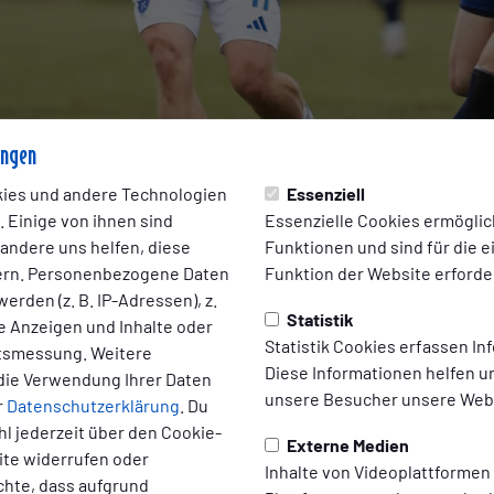
ungen
ies und andere Technologien
Essenziell
 Einige von ihnen sind
Essenzielle Cookies ermögli
 andere uns helfen, diese
Funktionen und sind für die 
ern. Personenbezogene Daten
Funktion der Website erforder
erden (z. B. IP-Adressen), z.
Statistik
te Anzeigen und Inhalte oder
Statistik Cookies erfassen I
ltsmessung. Weitere
6 19:48 Uhr
|
Ingo Poppen
Diese Informationen helfen u
die Verwendung Ihrer Daten
el bei Phönix Lübeck fällt aus
unsere Besucher unsere Webs
r
Datenschutzerklärung
. Du
l jederzeit über den Cookie-
Externe Medien
ite widerrufen oder
 am 14. März gegen Norderstedt
Inhalte von Videoplattformen
chte, dass aufgrund