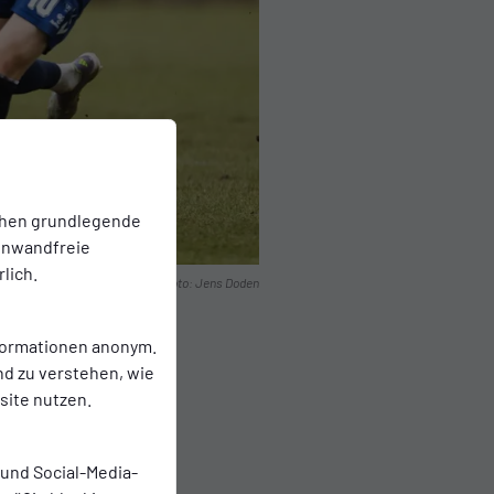
chen grundlegende
einwandfreie
lich.
Foto: Jens Doden
nformationen anonym.
nd zu verstehen, wie
ite nutzen.
 und Social-Media-