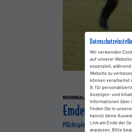
Datenschutzeinstell
Wir verwenden Cook
auf unserer Website.
essenziell, während
Website zu verbess
können verarbeitet w
B. für personalisier
Anzeigen- und Inha
REGIONALLIGA
Montag, 23.02.202
Informationen über 
Emder Auswärtsspi
finden Sie in unsere
kannst deine Auswah
Link am Ende der Se
Pflichtspielstart für Kickers erst
anpassen. Bitte bea