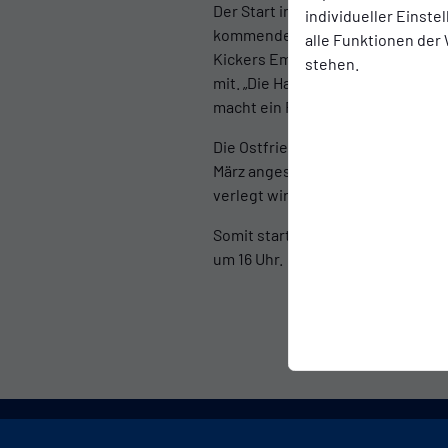
Der Start in die Restrunde der Re
individueller Einst
kommenden Samstag, 28. Februar,
alle Funktionen der
Kickers Emden fällt wortwörtlich
stehen.
mit. „Die Hansestadt Lübeck hat 
macht ein Fußballspiel nicht mögl
Die Ostfriesen müssen also weiter
März angesetzte Partie bei der U2
verlegt wird.
Somit startet Kickers erst am Sam
um 16 Uhr.