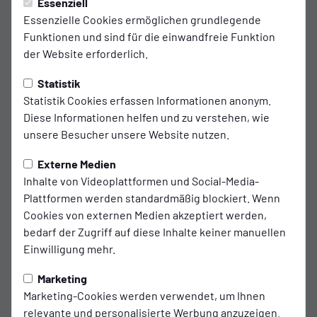
Freitag, 10.10.2025 23:12 Uhr
|
Ingo Poppen
Essenziell
Essenzielle Cookies ermöglichen grundlegende
„Das Derby gegen meinen Ex-Verein
Funktionen und sind für die einwandfreie Funktion
der Website erforderlich.
will ich nicht verlieren“
Statistik
Marten Schmidt spielte für den VfB Oldenburg in der 3. Liga /
Statistik Cookies erfassen Informationen anonym.
Am Samstag will der 29-Jährige mit Kickers Emden einen
Diese Informationen helfen und zu verstehen, wie
unsere Besucher unsere Website nutzen.
Auswärtssieg feiern
Seine sportlich erfolgreichste Zeit erlebte Marten Schmidt
Externe Medien
im Trikot des VfB Oldenburg. Mit den Oldenburgern stieg
Inhalte von Videoplattformen und Social-Media-
der Mittelfeldspieler im Sommer 2022 in die 3. Liga auf. 18
Plattformen werden standardmäßig blockiert. Wenn
Partien absolvierte er in der dritthöchsten deutschen
Cookies von externen Medien akzeptiert werden,
Spielklasse. Am Samstagabend kehrt Schmidt ins
bedarf der Zugriff auf diese Inhalte keiner manuellen
Marschwegstadion zurück - und hofft auf eine Heimpleite
Einwilligung mehr.
des VfB.
Marketing
Der 29-Jährige war im vergangenen Sommer von Weiche
Marketing-Cookies werden verwendet, um Ihnen
Flensburg zu Kickers Emden gewechselt und möchte mit
relevante und personalisierte Werbung anzuzeigen.