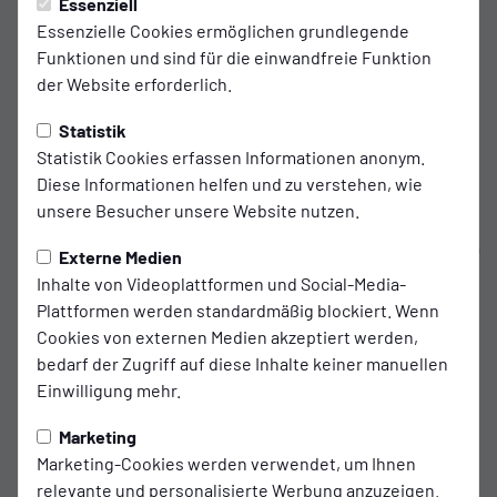
Donnerstag, 14.08.2025 20:31 Uhr
|
Ingo Poppen
Essenziell
Essenzielle Cookies ermöglichen grundlegende
„Wir wollen eine Serie starten und
Funktionen und sind für die einwandfreie Funktion
der Website erforderlich.
oben dranbleiben“
Statistik
Kickers-Offensivmann Nick Stepantsev hat gegen Flensburg
Statistik Cookies erfassen Informationen anonym.
den nächsten Heimerfolg fest im Blick
Diese Informationen helfen und zu verstehen, wie
unsere Besucher unsere Website nutzen.
Nick Stepantsev hatte wahrlich keinen einfachen
Saisonstart. Beim Auftakt-Derby gegen den SV Meppen (0:1)
Externe Medien
stand der Neuzugang von Kickers Emden nicht im Kader.
Inhalte von Videoplattformen und Social-Media-
Eine Woche später verfolgte der Offensivmann die
Plattformen werden standardmäßig blockiert. Wenn
Auswärtspartie bei der SV Drochtersen/Assel (1:3) von der
Cookies von externen Medien akzeptiert werden,
ersten bis zur letzten Sekunde auf der Ersatzbank. Im
bedarf der Zugriff auf diese Inhalte keiner manuellen
Pokalspiel gegen D/A (0:5) durfte er dann erstmals in einem
Einwilligung mehr.
Pflichtspiel für Kickers ran: Der 23-Jährige wurde beim
Zwischenstand von 0:4 in der 66. Minute eingewechselt.
Marketing
„Das war definitiv eine sehr schwierige Phase für mich“,
Marketing-Cookies werden verwendet, um Ihnen
sagt Stepantsev, der im Sommer von Hannover 96 II nach
relevante und personalisierte Werbung anzuzeigen.