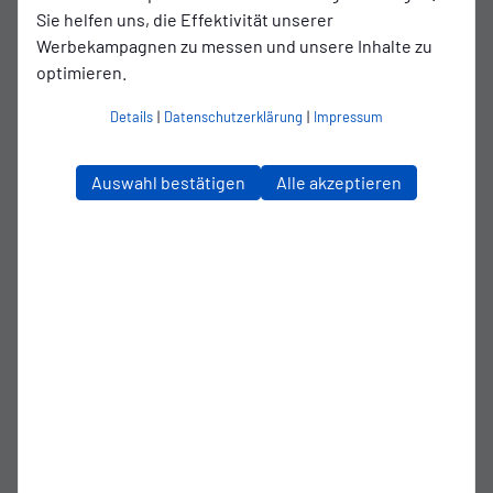
Ostfriesland gewechselt war. „Du kommst da nur raus,
Sie helfen uns, die Effektivität unserer
indem du die Situation bewusst annimmst, weiter Gas gibst
Werbekampagnen zu messen und unsere Inhalte zu
und an deine Stärken glaubst.“
optimieren.
Genau das tat er - und wurde am vergangenen Samstag
Details
|
Datenschutzerklärung
|
Impressum
dafür belohnt: Stepantsev gab gegen den Bremer SV sein
Startelf-Debüt im Kickers-Trikot - und gehörte beim ersten
Auswahl bestätigen
Alle akzeptieren
Emder Saisonsieg zu den besten Spielern auf dem Rasen.
Die ersten beiden Treffer leitete der 23-Jährige jeweils ein,
den Schlusspunkt zum 3:0 setzte er selbst. „Die drei Punkte
waren extrem wichtig für uns“, sagt er. „Und für mich
persönlich hätte es nicht besser laufen können.“