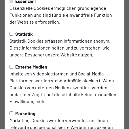
Freitag, 21.03.2025 23:45 Uhr
|
Ingo Poppen
Essenziell
Essenzielle Cookies ermöglichen grundlegende
Steffen-Gala beim Emder 4:0-Erfolg
Funktionen und sind für die einwandfreie Funktion
der Website erforderlich.
gegen Flensburg
Statistik
Offensivmann schnürte sehenswerten Doppelpack
Statistik Cookies erfassen Informationen anonym.
und war an allen Toren beteiligt / Kickers feiert
Diese Informationen helfen und zu verstehen, wie
unsere Besucher unsere Website nutzen.
zweiten Sieg in Serie
Externe Medien
Jovan Jovic wusste offenbar nicht wirklich, was
Inhalte von Videoplattformen und Social-Media-
ihn erwarten würde - die 2150 Zuschauer im
Plattformen werden standardmäßig blockiert. Wenn
Ostfriesland-Stadion dagegen schon. So setzten
Cookies von externen Medien akzeptiert werden,
bedarf der Zugriff auf diese Inhalte keiner manuellen
die Fans von Kickers Emden am Freitagabend
Einwilligung mehr.
gefühlt schon nach dem missglückten
Befreiungsschlag des Torhüters von Weiche
Marketing
Flensburg zum Jubel an. Der Grund: Jovic hatte
Marketing-Cookies werden verwendet, um Ihnen
relevante und personalisierte Werbung anzuzeigen.
Tobias Steffen den Ball direkt in den Fuß gespielt -