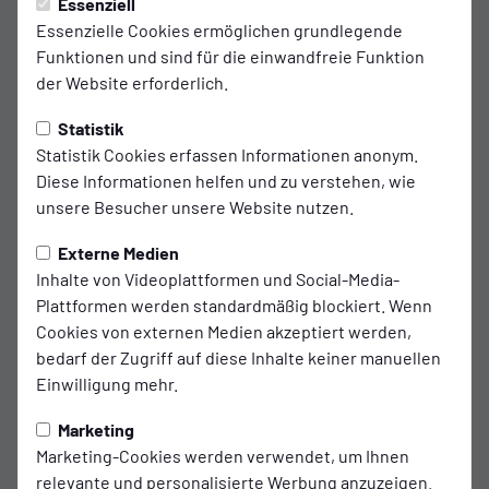
Freitag, 31.01.2025 23:48 Uhr
|
Ingo Poppen
Essenziell
Essenzielle Cookies ermöglichen grundlegende
„Standesgemäßer Sieg“: Kickers
Funktionen und sind für die einwandfreie Funktion
der Website erforderlich.
schlägt Borssum 8:1
Statistik
Sieben Emder Torschützen / Dudock schnürt
Statistik Cookies erfassen Informationen anonym.
Doppelpack
Diese Informationen helfen und zu verstehen, wie
unsere Besucher unsere Website nutzen.
Fußball-Regionalligist Kickers Emden hat auch das
Externe Medien
dritte Testspiel der bisherigen Winter-
Inhalte von Videoplattformen und Social-Media-
Vorbereitung gewonnen. Die Emder bezwangen
Plattformen werden standardmäßig blockiert. Wenn
den Bezirksligisten Blau-Weiß Borssum am
Cookies von externen Medien akzeptiert werden,
Freitagabend deutlich mit 8:1. „Es war ein ganz
bedarf der Zugriff auf diese Inhalte keiner manuellen
Einwilligung mehr.
ordentlicher Test mit einem standesgemäßen
Ergebnis. Das Gegentor war allerdings unnötig“,
Marketing
sagte Kickers-Trainer Stefan Emmerling. „Wir sind
Marketing-Cookies werden verwendet, um Ihnen
froh, dass wir heute spielen konnten - deshalb gilt
relevante und personalisierte Werbung anzuzeigen.