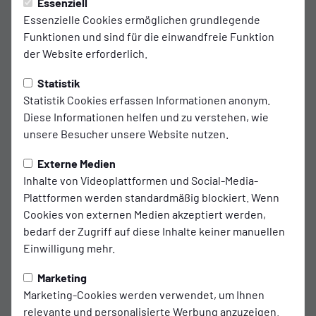
Samstag, 18.01.2025 21:29 Uhr
|
Ingo Poppen
Essenziell
Essenzielle Cookies ermöglichen grundlegende
2:1 nach 0:1 - Kickers schlägt Bocholt
Funktionen und sind für die einwandfreie Funktion
der Website erforderlich.
im ersten Test
Statistik
Emder gewinnen Regionalliga-Duell dank der
Statistik Cookies erfassen Informationen anonym.
Treffer von Steffen und Steffens
Diese Informationen helfen und zu verstehen, wie
unsere Besucher unsere Website nutzen.
Kickers Emden ist ein erfolgreicher Start in die
Externe Medien
Winter-Vorbereitung gelungen: Die Ostfriesen
Inhalte von Videoplattformen und Social-Media-
gewannen das Testspiel gegen den 1. FC Bocholt
Plattformen werden standardmäßig blockiert. Wenn
am Samstag im Ostfriesland-Stadion mit 2:1. Die
Cookies von externen Medien akzeptiert werden,
Gäste waren durch Maik Amedick zu Beginn der
bedarf der Zugriff auf diese Inhalte keiner manuellen
Einwilligung mehr.
zweiten Hälfte in Führung gegangen (49.). Tobias
Steffen glich nur sieben Minuten später aus - und
Marketing
Tido Steffens drehte die Partie zwischen den
Marketing-Cookies werden verwendet, um Ihnen
beiden Regionalligisten per Foulelfmeter kurz vor
relevante und personalisierte Werbung anzuzeigen.