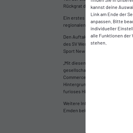
Rückgrat des Hauptsponsorings.
kannst deine Auswah
Link am Ende der Se
Ein erstes sichtbares Zeichen d
anpassen. Bitte bea
regionalen Online-Shop der Bün
individueller Einst
alle Funktionen der
Den Auftakt der Kooperation bild
stehen.
des SV Werder Bremen im Ostfries
Sport News HD übertragen – ein ec
„Mit diesem Engagement möchten 
gesellschaftliches Bindeglied un
Commerce bei der Bünting Untern
Hintergrund. Als in Ostfriesland
furioses Highlight zum Start der 
Weitere Informationen zum Vorve
Emden bekannt gegeben.