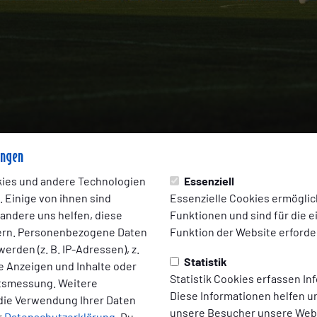
ungen
ies und andere Technologien
Essenziell
 Einige von ihnen sind
Essenzielle Cookies ermögli
 andere uns helfen, diese
Funktionen und sind für die 
ern. Personenbezogene Daten
Funktion der Website erforder
:00 Uhr
erden (z. B. IP-Adressen), z.
h Emden – Bünting neuer Co-Hau
Statistik
te Anzeigen und Inhalte oder
Statistik Cookies erfassen I
ltsmessung. Weitere
Diese Informationen helfen u
intensiviert ihr Engagement für den regionalen Sport: Ab der
die Verwendung Ihrer Daten
unsere Besucher unsere Webs
ze von Kickers Emden – gemeinsam mit Schauinsland-Reisen bil
r
Datenschutzerklärung
. Du