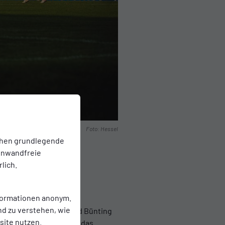
Foto: Hessel
chen grundlegende
einwandfreie
lich.
ptsponsor
nformationen anonym.
nd zu verstehen, wie
 kommenden Saison wird Bünting
ite nutzen.
den beide Unternehmen das