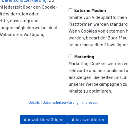
l jederzeit über den Cookie-
Externe Medien
ite widerrufen oder
er neuen Partnerschaft: Ab der kommenden Spielzeit prangt das
Inhalte von Videoplattformen
chte, dass aufgrund
ting Unternehmensgruppe, auf dem Trikotrücken der aufstrebe
Plattformen werden standard
ellungen möglicherweise nicht
Wenn Cookies von externen M
 Website zur Verfügung
et ein sportliches Highlight: Am 19. Juli 2025 empfängt Kicker
werden, bedarf der Zugriff au
land-Stadion zum Combi-Cup. Anstoß ist um 15:30 Uhr. Die Parti
keiner manuellen Einwilligun
htes Fußballfest für die Region und die Fans.
Marketing
wir unsere enge Verbundenheit mit Ostfriesland und unseren Ei
Marketing-Cookies werden v
terstreichen“, betonen Birgit Schröder und Udo Bunger, die Vera
relevante und personalisier
ehmensgruppe. „Sport verbindet Menschen – ganz unabhängig v
anzuzeigen. Sie helfen uns, di
 verwurzeltes Unternehmen möchten wir dies aktiv fördern. Das 
unserer Werbekampagnen zu
neuen Fußball-Saison.“
Inhalte zu optimieren.
rkauf und zum Rahmenprogramm werden in Kürze über die offizi
Details
|
Datenschutzerklärung
|
Impressum
Auswahl bestätigen
Alle akzeptieren