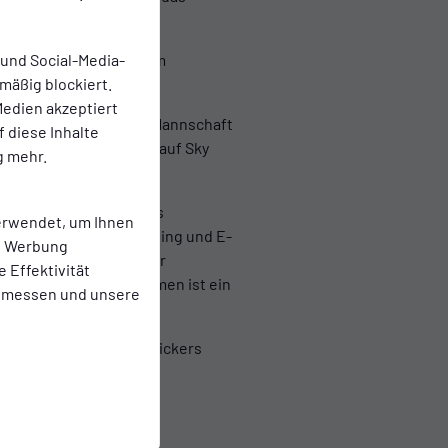
 Logo von Combi.de, dem
 und Social-Media-
nden Emder Mannschaft.
mäßig blockiert.
edien akzeptiert
s Emden die Bundesliga-Mannschaft
f diese Inhalte
e wird bundesweit live auf Sky
g mehr.
nsatz für den Sport als
erwendet, um Ihnen
ntwortlichen für Marketing und E-
te Werbung
on Alter, Herkunft oder
e Effektivität
Spiel gegen Werder Bremen ist ein
 messen und unsere
ellen Kanäle des BSV Kickers