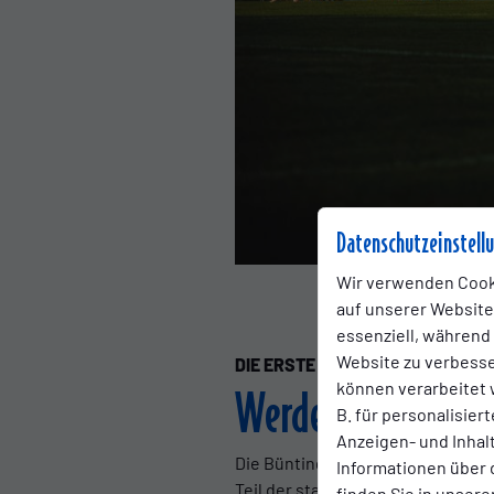
Datenschutzeinstell
Wir verwenden Cook
auf unserer Website.
essenziell, während
Website zu verbess
DIE ERSTE
Samstag, 24.05.2025 13
können verarbeitet w
Werder kommt nac
B. für personalisier
Anzeigen- und Inha
Die Bünting Unternehmensgruppe 
Informationen über 
Teil der starken Sponsoren-Spit
finden Sie in unsere