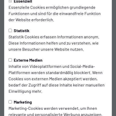
Freitag, 13.09.2024 14:38 Uhr
Essenziell
Essenzielle Cookies ermöglichen grundlegende
Bünting startet mit Combi Kampagne
Funktionen und sind für die einwandfreie Funktion
der Website erforderlich.
als neuer Premium Partner
Statistik
"Die Heimspiele sind wieder ein echtes Spektakel
Statistik Cookies erfassen Informationen anonym.
und wir möchten zukünftig als Sponsor nicht mehr
Diese Informationen helfen und zu verstehen, wie
unsere Besucher unsere Website nutzen.
nur mit einem Logo im Stadion hängen"
Externe Medien
Die Bünting Gruppe erweitert Ihr Engagement bei
Inhalte von Videoplattformen und Social-Media-
Kickers Emden und wird ab sofort mit der Marke
Plattformen werden standardmäßig blockiert. Wenn
Combi.de den Traditionsverein aus Ostfriesland als
Cookies von externen Medien akzeptiert werden,
bedarf der Zugriff auf diese Inhalte keiner manuellen
Premium Partner unterstützen. Darüber hinaus
Einwilligung mehr.
wird Combi zukünftig auch Partner der Kickers-
Jugend und der Inside Fußballschule.
Marketing
„Wir bei Bünting finden die Entwicklung von
Marketing-Cookies werden verwendet, um Ihnen
relevante und personalisierte Werbung anzuzeigen.
Kickers Emden in den letzten Monaten fantastisch