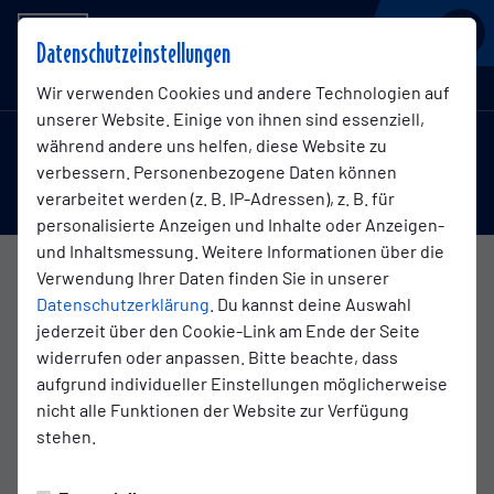
BSV KICKERS EMDEN
Datenschutzeinstellungen
Regionalliga Nord , 33. Spieltag
Wir verwenden Cookies und andere Technologien auf
unserer Website. Einige von ihnen sind essenziell,
während andere uns helfen, diese Website zu
1:1
verbessern. Personenbezogene Daten können
Kickers Emden
VfB Lübeck 1919 e.V
(1:0)
verarbeitet werden (z. B. IP-Adressen), z. B. für
1. Mannschaft
1. Mannschaft
personalisierte Anzeigen und Inhalte oder Anzeigen-
und Inhaltsmessung. Weitere Informationen über die
Verwendung Ihrer Daten finden Sie in unserer
Übersicht
Liveticker
Aufstellung
Datenschutzerklärung
. Du kannst deine Auswahl
jederzeit über den Cookie-Link am Ende der Seite
widerrufen oder anpassen. Bitte beachte, dass
aufgrund individueller Einstellungen möglicherweise
Spielende
nicht alle Funktionen der Website zur Verfügung
stehen.