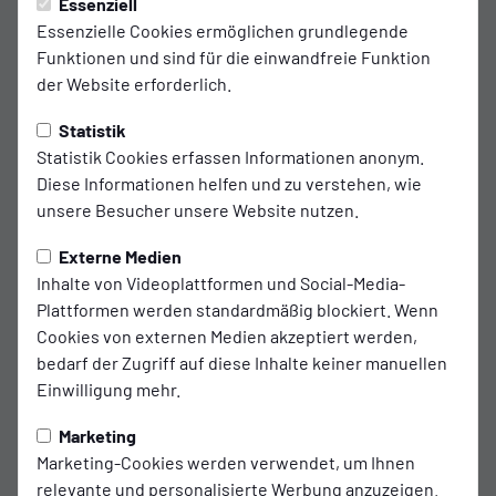
Wechsel BSV Kickers Emden.
Essenziell
90'
Essenzielle Cookies ermöglichen grundlegende
Für Tido Steffens kommt Michael Igwe.
Funktionen und sind für die einwandfreie Funktion
der Website erforderlich.
12
Michael Igwe
Statistik
21
Tido Steffens
Statistik Cookies erfassen Informationen anonym.
Diese Informationen helfen und zu verstehen, wie
unsere Besucher unsere Website nutzen.
Tor VfB Lübeck 1919 e.V.
85'
Torschütze: Yusuf Wardak per Elfmeter
Externe Medien
Inhalte von Videoplattformen und Social-Media-
Plattformen werden standardmäßig blockiert. Wenn
Cookies von externen Medien akzeptiert werden,
bedarf der Zugriff auf diese Inhalte keiner manuellen
Wechsel BSV Kickers Emden.
83'
Einwilligung mehr.
Für Tobias Steffen kommt Nick
Marketing
Stepantsev.
Marketing-Cookies werden verwendet, um Ihnen
relevante und personalisierte Werbung anzuzeigen.
39
Nick Stepantsev